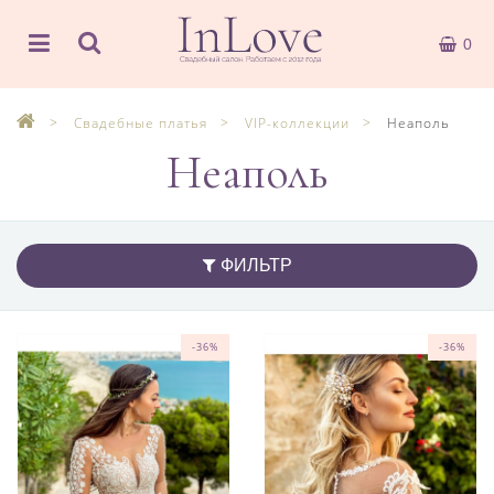
0
Свадебные платья
VIP-коллекции
Неаполь
Неаполь
ФИЛЬТР
-36%
-36%