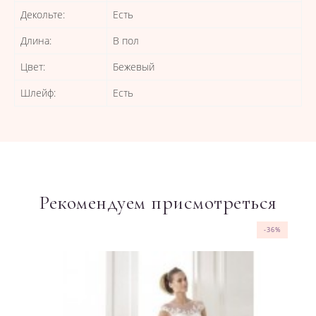
Декольте:
Есть
Длина:
В пол
Цвет:
Бежевый
Шлейф:
Есть
Рекомендуем присмотреться
-36%
-36%
-36%
-37%
-36%
-36%
-36%
-36%
-36%
-36%