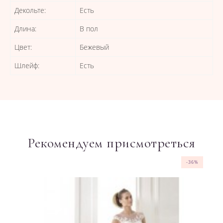
Декольте:
Есть
Длина:
В пол
Цвет:
Бежевый
Шлейф:
Есть
Рекомендуем присмотреться
-36%
-36%
-36%
-37%
-36%
-36%
-36%
-36%
-36%
-36%