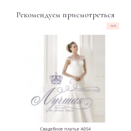
Рекомендуем присмотреться
-36%
-36%
-36%
-37%
-36%
-36%
-36%
-36%
-36%
-36%
Свадебное платье А054