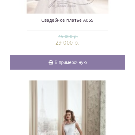
Свадебное платье А055
45 000 р.
29 000 р.
В примерочную