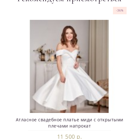
-40%
-40%
-40%
-36%
-36%
Атласное свадебное платье миди с открытыми
плечами напрокат
11 500 р.