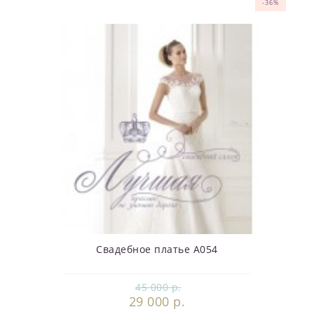
-36%
-36%
-36%
-37%
-36%
-36%
-36%
-36%
-36%
-36%
Свадебное платье А054
45 000 р.
29 000 р.