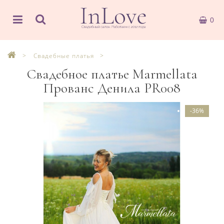
0
Свадебные платья
Свадебное платье Marmellata
Прованс Денила PR008
-36%