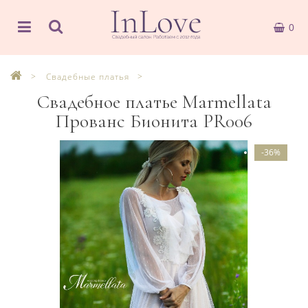
0
Свадебные платья
Свадебное платье Marmellata
Прованс Бионита PR006
-36%