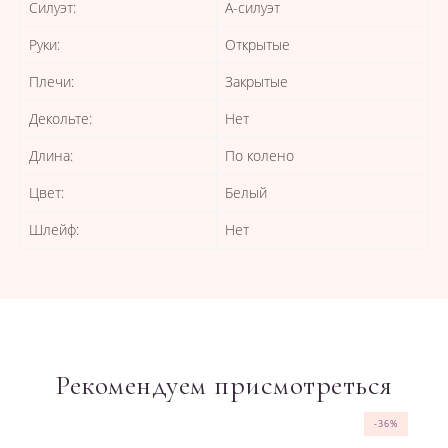
Силуэт:
А-силуэт
Руки:
Открытые
Плечи:
Закрытые
Декольте:
Нет
Длина:
По колено
Цвет:
Белый
Шлейф:
Нет
Рекомендуем присмотреться
-36%
-36%
-36%
-37%
-36%
-36%
-36%
-36%
-36%
-36%