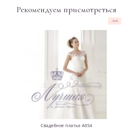
Рекомендуем присмотреться
-36%
-36%
-36%
-37%
-36%
-36%
-36%
-36%
-36%
Свадебное платье А054